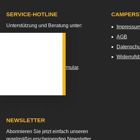
SERVICE-HOTLINE
CAMPERS
Unterstützung und Beratung unter:
Impressu
AGB
06152 - 807300
Datenschu
Mo-Fr, 09:00 - 17:00 Uhr
Widerrufs
Floating-Widget
.
Oder über unser
Kontaktformular
.
Vertrag widerrufen
NEWSLETTER
Abonnieren Sie jetzt einfach unseren
regelmäßig erscheinenden Newsletter