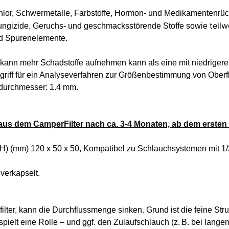
lor, Schwermetalle, Farbstoffe, Hormon- und Medikamentenrück
teil
 Fungizide, Geruchs- und geschmacksstörende Stoffe sowie
nd Spurenelemente.
 kann mehr Schadstoffe aufnehmen kann als eine mit niedrigere
riff für ein Analyseverfahren zur Größenbestimmung von Oberfl
ndurchmesser: 1.4 mm.
 aus dem CamperFilter nach ca. 3-4 Monaten, ab dem ersten
 H) (mm) 120 x 50 x 50, Kompatibel zu Schlauchsystemen mit 1
 verkapselt.
lter, kann die Durchflussmenge sinken. Grund ist die feine Strukt
ielt eine Rolle – und ggf. den Zulaufschlauch (z. B. bei lang