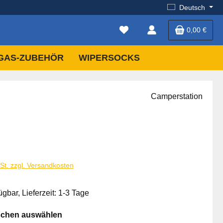
Deutsch
0,00 €
GAS-ZUBEHÖR
WIPERSOCKS
Camperstation
is:
€
wSt. zzgl. Versandkosten
ügbar, Lieferzeit: 1-3 Tage
auswählen
schen auswählen