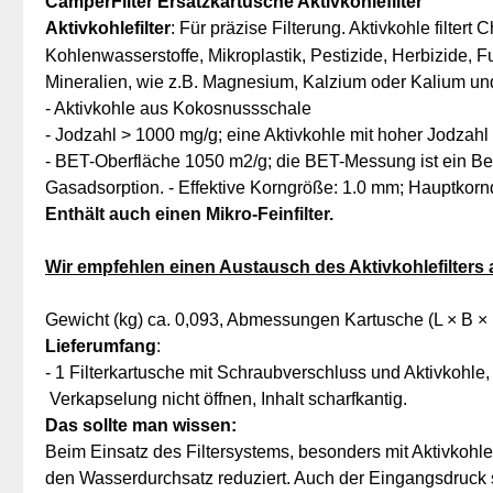
CamperFilter Ersatzkartusche Aktivkohlefilter
Aktivkohlefilter
: Für präzise Filterung. Aktivkohle filtert
Ch
Kohlenwasserstoffe, Mikroplastik, Pestizide, Herbizide,
Mineralien, wie z.B. Magnesium, Kalzium oder Kalium u
- Aktivkohle aus Kokosnussschale
- Jodzahl > 1000 mg/g; eine Aktivkohle mit hoher Jodzahl
- BET-Oberfläche 1050 m2/g; die BET-Messung ist ein Beg
Gasadsorption. - Effektive Korngröße: 1.0 mm; Hauptkor
Enthält auch einen Mikro-Feinfilter.
Wir empfehlen einen Austausch des Aktivkohlefilters
Gewicht (kg) ca. 0,093, Abmessungen Kartusche (L × B ×
Lieferumfang
:
- 1 Filterkartusche mit Schraubverschluss und Aktivkohle,
Verkapselung nicht öffnen, Inhalt scharfkantig.
Das sollte man wissen:
Beim Einsatz des Filtersystems, besonders mit Aktivkohlefi
den Wasserdurchsatz reduziert. Auch der Eingangsdruck sp