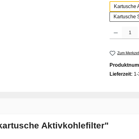
Kartusche A
Kartusche S
Produkt Anzahl
Zum Merkzet
Produktnum
Lieferzeit:
1-
artusche Aktivkohlefilter"