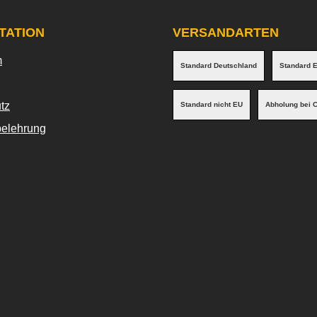
TATION
VERSANDARTEN
m
Standard Deutschland
Standard 
tz
Standard nicht EU
Abholung bei 
belehrung