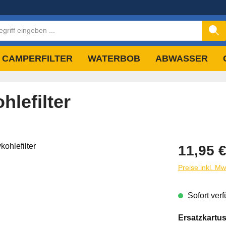
CAMPERFILTER
WATERBOB
ABWASSER
hlefilter
Regulärer Pre
11,95 
Preise inkl. M
Sofort verf
Ersatzkartu