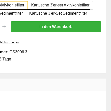
ktivkohlefilter
Kartusche 3'er-set Aktivkohlefilter
edimentfilter
Kartusche 3'er-Set Sedimentfilter
: Gib den gewünschten Wert ein oder benutze die Schaltflächen um die
In den Warenkorb
tel hinzufügen
mer:
CS3006.3
3 Tage