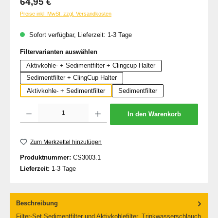
64,95 €
Preise inkl. MwSt. zzgl. Versandkosten
Sofort verfügbar, Lieferzeit: 1-3 Tage
auswählen
Filtervarianten auswählen
Aktivkohle- + Sedimentfilter + Clingcup Halter
Sedimentfilter + ClingCup Halter
Aktivkohle- + Sedimentfilter
Sedimentfilter
Produkt Anzahl: Gib den gewünschten Wert ein oder benutze die Schaltflächen um d
In den Warenkorb
Zum Merkzettel hinzufügen
Produktnummer:
CS3003.1
Lieferzeit:
1-3 Tage
Beschreibung
Filter-Set Sedimentfilter und Aktivkohlefilter, Trinkwasserschlauch