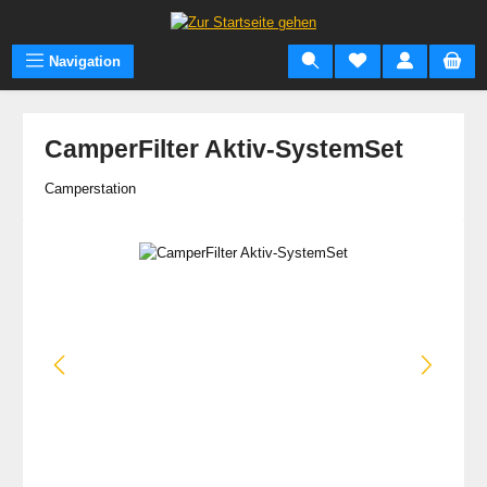
Zum Hauptinhalt springen
Navigation
CamperFilter Aktiv-SystemSet
Camperstation
Bildergalerie überspringen