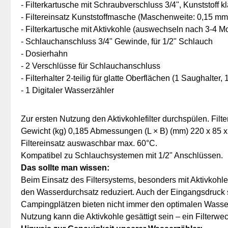
- Filterkartusche mit Schraubverschluss 3/4", Kunststoff kl
- Filtereinsatz Kunststoffmasche (Maschenweite: 0,15 
- Filterkartusche mit Aktivkohle (auswechseln nach 3-4 M
- Schlauchanschluss 3/4" Gewinde, für 1/2" Schlauch
- Dosierhahn
- 2 Verschlüsse für Schlauchanschluss
- Filterhalter 2-teilig für glatte Oberflächen (1 Saughalter,
- 1 Digitaler Wasserzähler
Zur ersten Nutzung den Aktivkohlefilter durchspülen. F
Gewicht (kg) 0,185 Abmessungen (L × B) (mm) 220 x 85 x
Filtereinsatz auswaschbar max. 60°C.
Kompatibel zu Schlauchsystemen mit 1/2" Anschlüssen.
Das sollte man wissen:
Beim Einsatz des Filtersystems, besonders mit Aktivkohlefi
den Wasserdurchsatz reduziert. Auch der Eingangsdruck sp
Campingplätzen bieten nicht immer den optimalen Wasserd
Nutzung kann die Aktivkohle gesättigt sein – ein Filterwe