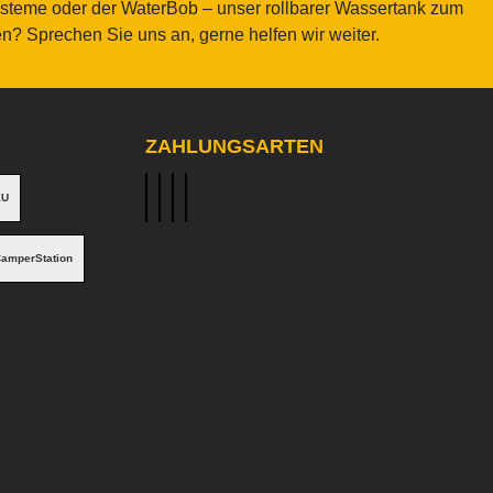
ysteme oder der WaterBob – unser rollbarer Wassertank zum
? Sprechen Sie uns an, gerne helfen wir weiter.
ZAHLUNGSARTEN
EU
SEPA-Banktransfer
PayPal
Kredit- oder Debitkarten
Bezahlen bei Abholung
CamperStation