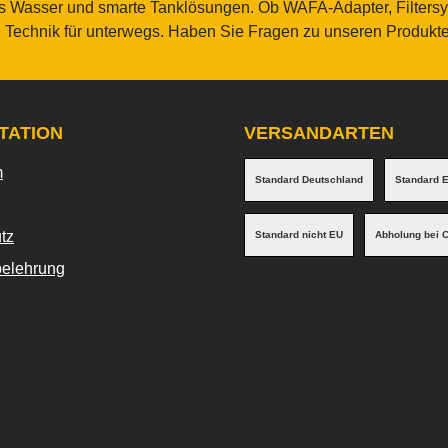
res Wasser und smarte Tanklösungen. Ob WAFA-Adapter, Filters
e Technik für unterwegs. Haben Sie Fragen zu unseren Produkten
TATION
VERSANDARTEN
m
Standard Deutschland
Standard 
tz
Standard nicht EU
Abholung bei 
belehrung