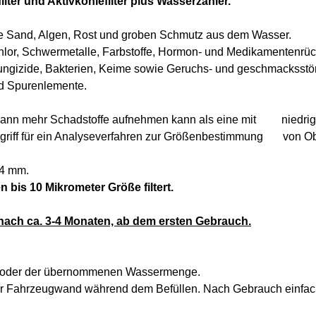
ilter und Aktivkohlefilter plus Wasserzähler.
ie Sand, Algen, Rost und groben Schmutz aus dem Wasser.
lor, Schwermetalle, Farbstoffe, Hormon- und Medikamentenrück
, Fungizide, Bakterien, Keime sowie Geruchs- und geschmacksst
nd Spurenlemente.
hl kann mehr Schadstoffe aufnehmen kann als eine mit niedrige
griff für ein Analyseverfahren zur Größenbestimmung von Ober
.4 mm.
 bis 10 Mikrometer Größe filtert.
 nach ca. 3-4 Monaten, ab dem ersten Gebrauch.
des oder der übernommenen Wassermenge.
der Fahrzeugwand während dem Befüllen. Nach Gebrauch einfa