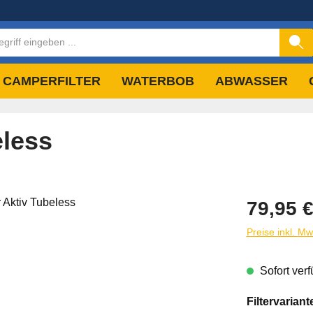
CAMPERFILTER
WATERBOB
ABWASSER
eless
Regulärer Pre
79,95 
Preise inkl. M
Sofort verf
Filtervarian