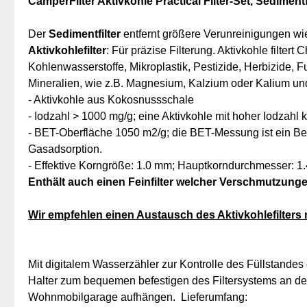
CamperFilter Aktivkohle Practical Filter-Set, Sedimentf
Der
Sedimentfilter
entfernt größere Verunreinigungen w
Aktivkohlefilter
: Für präzise Filterung. Aktivkohle filtert
Ch
Kohlenwasserstoffe, Mikroplastik, Pestizide, Herbizide
Mineralien, wie z.B. Magnesium, Kalzium oder Kalium u
- Aktivkohle aus Kokosnussschale
- Iodzahl > 1000 mg/g; eine Aktivkohle mit hoher Iodza
- BET-Oberfläche 1050 m2/g; die BET-Messung ist ein Be
Gasadsorption.
- Effektive Korngröße: 1.0 mm; Hauptkorndurchmesser: 1
Enthält auch einen Feinfilter welcher Verschmutzungen
Wir empfehlen einen Austausch des Aktivkohlefilters
Mit digitalem Wasserzähler zur Kontrolle des Füllstan
Halter zum bequemen befestigen des Filtersystems an 
Wohnmobilgarage aufhängen. Lieferumfang: