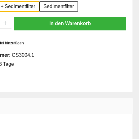
 + Sedimentfilter
Sedimentfilter
: Gib den gewünschten Wert ein oder benutze die Schaltflächen um die
In den Warenkorb
tel hinzufügen
mer:
CS3004.1
3 Tage