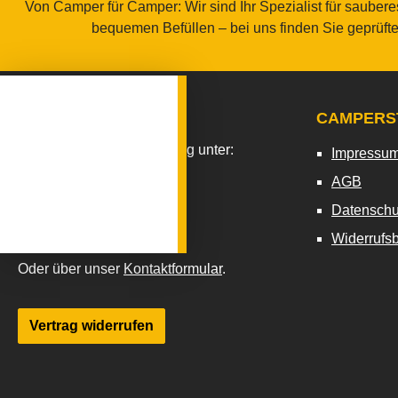
Von Camper für Camper: Wir sind Ihr Spezialist für saube
bequemen Befüllen – bei uns finden Sie geprüft
SERVICE-HOTLINE
CAMPERS
Floating-Widget
Unterstützung und Beratung unter:
Impressu
.
AGB
06152 - 807300
Datenschu
Mo-Fr, 09:00 - 17:00 Uhr
Widerrufs
Oder über unser
Kontaktformular
.
Vertrag widerrufen