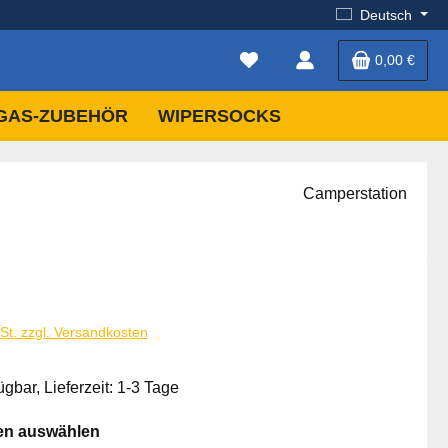
Deutsch
0,00 €
GAS-ZUBEHÖR
WIPERSOCKS
Camperstation
is:
€
wSt. zzgl. Versandkosten
ügbar, Lieferzeit: 1-3 Tage
auswählen
ten auswählen