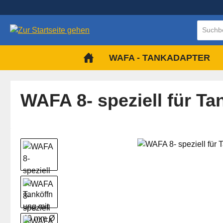
m Hauptinhalt springen
Zur Suche springen
Zur Hauptnavigation springen
WAFA - TANKADAPTER
WAFA 8- speziell für T
Bildergalerie überspringen