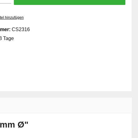
tel hinzufügen
mer:
CS2316
3 Tage
0 mm Ø"