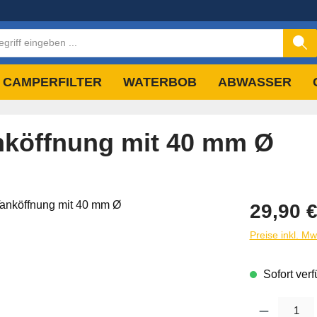
CAMPERFILTER
WATERBOB
ABWASSER
anköffnung mit 40 mm Ø
Regulärer Pre
29,90 
Preise inkl. M
Sofort verf
Produkt Anzahl