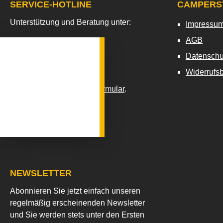
SERVICE-HOTLINE
CAMPERS
Unterstützung und Beratung unter:
Impressu
AGB
06152 - 807300
Datenschu
Mo-Fr, 09:00 - 17:00 Uhr
Widerrufs
Floating-Widget
Oder über unser
Kontaktformular
.
.
Vertrag widerrufen
NEWSLETTER
Abonnieren Sie jetzt einfach unseren
regelmäßig erscheinenden Newsletter
und Sie werden stets unter den Ersten