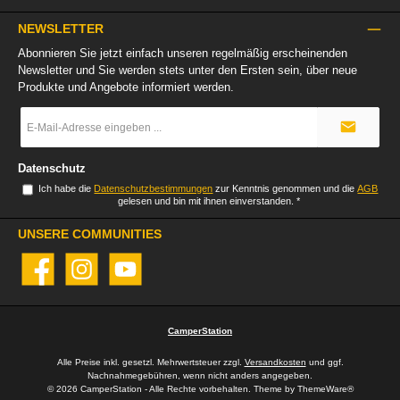
NEWSLETTER
Abonnieren Sie jetzt einfach unseren regelmäßig erscheinenden
Newsletter und Sie werden stets unter den Ersten sein, über neue
Produkte und Angebote informiert werden.
E-
Mail-
Adresse
*
Datenschutz
Ich habe die
Datenschutzbestimmungen
zur Kenntnis genommen und die
AGB
gelesen und bin mit ihnen einverstanden.
*
UNSERE COMMUNITIES
Facebook
Instagram
YouTube
CamperStation
Alle Preise inkl. gesetzl. Mehrwertsteuer zzgl.
Versandkosten
und ggf.
Nachnahmegebühren, wenn nicht anders angegeben.
© 2026 CamperStation - Alle Rechte vorbehalten. Theme by
ThemeWare®