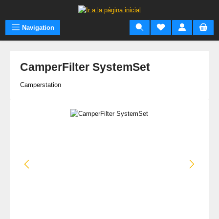
Saltar al contenido principal
Navigation
CamperFilter SystemSet
Camperstation
Omitir galería de imágenes