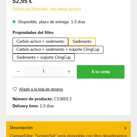
52,95 €
Precios con IVA incluido, más gastos de envío
Disponible, plazo de entrega: 1-3 días
Seleccione
Propiedades del filtro
Carbón activo + sedimento
Sedimento
Carbón activo + sedimento + soporte ClingCup
Sedimento + soporte ClingCup
Cantidad del producto: introduce la cantidad deseada o usa los botones para aumenta
A la cesta
Añadir a la lista de deseos
Número de producto:
CS3003.2
Delivery time:
1-3 días
Descripción
CamperFilter "SystemSet" está disponible con filtro desedimentos