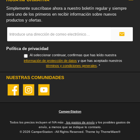
Simplemente suscríbase ahora a nuestro boletín regular y siempre
será uno de los primeros en recibir información sobre nuevos
productos y ofertas.
Dirección
de
correo
electrónico
Política de privacidad
*
Al seleccionar continuar, confirmas que has leído nuestra
información de protección de datos
y que has aceptado nuestros
términos y condiciones generales
.
*
NUESTRAS COMUNIDADES
Facebook
Instagram
YouTube
CamperStation
Todos los precios incluyen el IVA más
, los gastos de envío
y los posibles gastos de
envío, a menos que se indique lo contrario.
© 2026 CamperStation - All Rights Reserved. Theme by
ThemeWare®