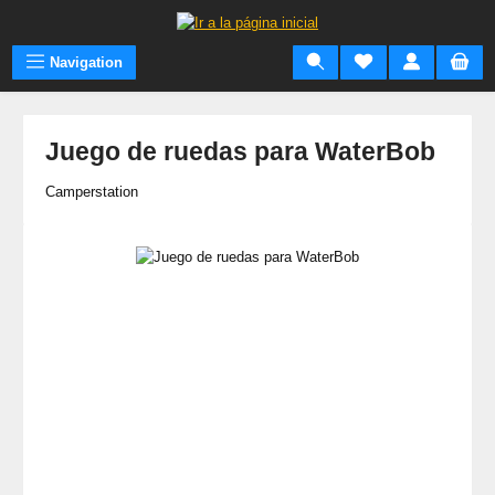
Saltar al contenido principal
Navigation
Juego de ruedas para WaterBob
Camperstation
Omitir galería de imágenes