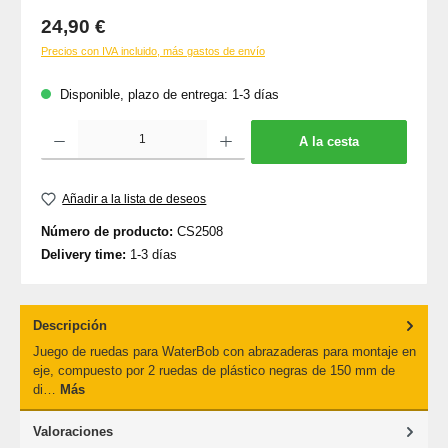
Precio normal:
24,90 €
Precios con IVA incluido, más gastos de envío
Disponible, plazo de entrega: 1-3 días
Cantidad del producto: introduce la cantidad deseada o usa los botones para aumenta
A la cesta
Añadir a la lista de deseos
Número de producto:
CS2508
Delivery time:
1-3 días
Descripción
Juego de ruedas para WaterBob con abrazaderas para montaje en
eje, compuesto por 2 ruedas de plástico negras de 150 mm de
di…
Más
Valoraciones