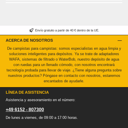
Envío gratuito a partir de 40 € dentro de la UE.
ACERCA DE NOSOTROS
De campistas para campistas: somos especialistas en agua limpia y
soluciones inteligentes para depósitos. Ya se trate de adaptadores
WAFA, sistemas de filtrado o WaterBob, nuestro depósito de agua
con ruedas para un llenado cómodo, con nosotros encontrará
tecnología probada para llevar de viaje. ¿Tiene alguna pregunta sobre
nuestros productos? Póngase en contacto con nosotros, estaremos
encantados de ayudarle.
LÍNEA DE ASISTENCIA
Asistencia y asesoramiento en el número:
+49 6152 - 807300
De lunes a viernes, de 09:00 a 17:00 horas.