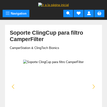
Saltar al contenido principal
Navigation
Soporte ClingCup para filtro
CamperFilter
CamperStation & ClingTech Bionics
Omitir galería de imágenes