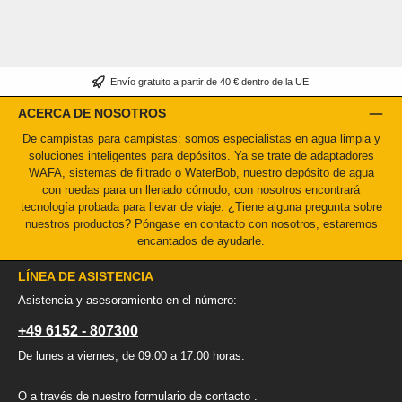
Envío gratuito a partir de 40 € dentro de la UE.
ACERCA DE NOSOTROS
De campistas para campistas: somos especialistas en agua limpia y
soluciones inteligentes para depósitos. Ya se trate de adaptadores
WAFA, sistemas de filtrado o WaterBob, nuestro depósito de agua
con ruedas para un llenado cómodo, con nosotros encontrará
tecnología probada para llevar de viaje. ¿Tiene alguna pregunta sobre
nuestros productos? Póngase en contacto con nosotros, estaremos
encantados de ayudarle.
LÍNEA DE ASISTENCIA
Asistencia y asesoramiento en el número:
+49 6152 - 807300
De lunes a viernes, de 09:00 a 17:00 horas.
O a través de nuestro formulario de contacto
.