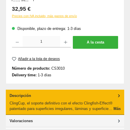
Precio normal:
32,95 €
Precios con IVA incluido, más gastos de envío
Disponible, plazo de entrega: 1-3 días
Cantidad del producto: introduce la cantidad deseada o usa los botones para aumenta
A la cesta
Añadir a la lista de deseos
Número de producto:
CS3010
Delivery time:
1-3 días
Descripción
ClingCup, el soporte definitivo con el efecto Clingfish-Effect®
patentado para superficies irregulares, láminas y superficie…
Más
Valoraciones