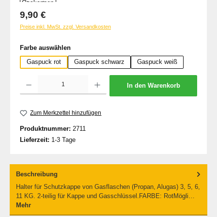
Regulärer Preis:
9,90 €
Preise inkl. MwSt. zzgl. Versandkosten
auswählen
Farbe auswählen
Gaspuck rot
Gaspuck schwarz
Gaspuck weiß
Produkt Anzahl: Gib den gewünschten Wert ein oder benutze die Schaltflächen um d
In den Warenkorb
Zum Merkzettel hinzufügen
Produktnummer:
2711
Lieferzeit:
1-3 Tage
Beschreibung
Halter für Schutzkappe von Gasflaschen (Propan, Alugas) 3, 5, 6,
11 KG. 2-teilig für Kappe und Gasschlüssel.FARBE: RotMögli…
Mehr