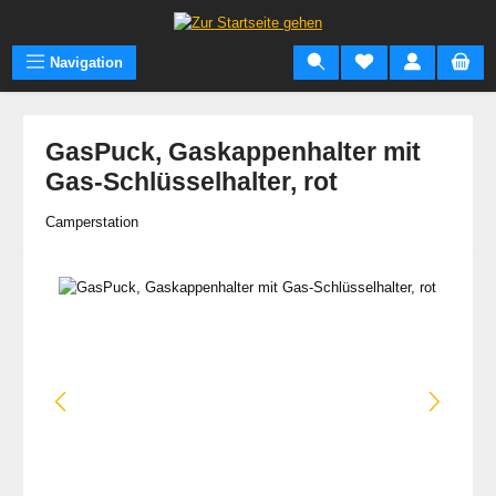
Zum Hauptinhalt springen
Navigation
GasPuck, Gaskappenhalter mit
Gas-Schlüsselhalter, rot
Camperstation
Bildergalerie überspringen