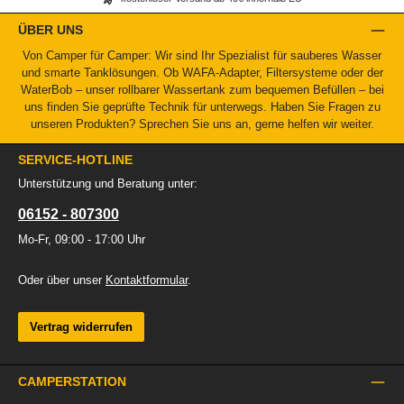
ÜBER UNS
Von Camper für Camper: Wir sind Ihr Spezialist für sauberes Wasser
und smarte Tanklösungen. Ob WAFA-Adapter, Filtersysteme oder der
WaterBob – unser rollbarer Wassertank zum bequemen Befüllen – bei
uns finden Sie geprüfte Technik für unterwegs. Haben Sie Fragen zu
unseren Produkten? Sprechen Sie uns an, gerne helfen wir weiter.
SERVICE-HOTLINE
Unterstützung und Beratung unter:
06152 - 807300
Mo-Fr, 09:00 - 17:00 Uhr
Oder über unser
Kontaktformular
.
Vertrag widerrufen
CAMPERSTATION