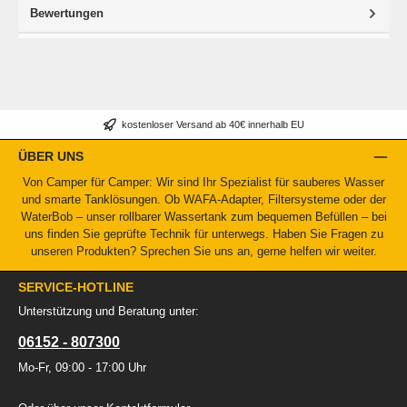
Bewertungen
kostenloser Versand ab 40€ innerhalb EU
ÜBER UNS
Von Camper für Camper: Wir sind Ihr Spezialist für sauberes Wasser
und smarte Tanklösungen. Ob WAFA-Adapter, Filtersysteme oder der
WaterBob – unser rollbarer Wassertank zum bequemen Befüllen – bei
uns finden Sie geprüfte Technik für unterwegs. Haben Sie Fragen zu
unseren Produkten? Sprechen Sie uns an, gerne helfen wir weiter.
SERVICE-HOTLINE
Unterstützung und Beratung unter:
06152 - 807300
Mo-Fr, 09:00 - 17:00 Uhr