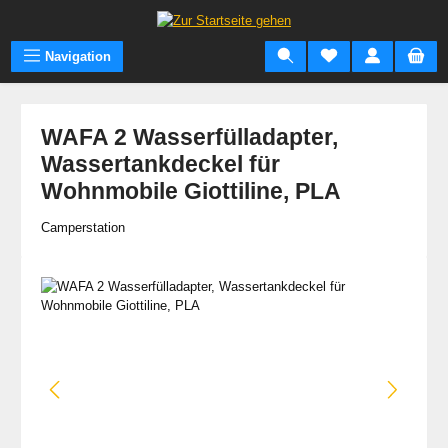
Zum Hauptinhalt springen
Navigation
WAFA 2 Wasserfülladapter,
Wassertankdeckel für
Wohnmobile Giottiline, PLA
Camperstation
Bildergalerie überspringen