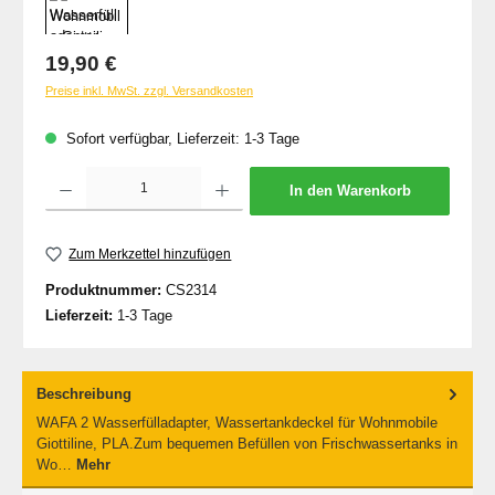
Regulärer Preis:
19,90 €
Preise inkl. MwSt. zzgl. Versandkosten
Sofort verfügbar, Lieferzeit: 1-3 Tage
Produkt Anzahl: Gib den gewünschten Wert ein oder benutze die Schaltflächen um d
In den Warenkorb
Zum Merkzettel hinzufügen
Produktnummer:
CS2314
Lieferzeit:
1-3 Tage
Beschreibung
WAFA 2 Wasserfülladapter, Wassertankdeckel für Wohnmobile
Giottiline, PLA.Zum bequemen Befüllen von Frischwassertanks in
Wo…
Mehr