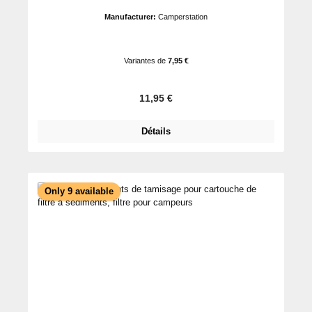
Manufacturer:
Camperstation
Variantes de
7,95 €
Prix régulier :
11,95 €
Détails
Only 9 available