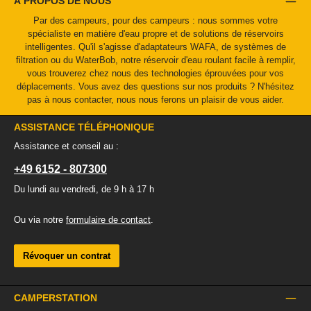
À PROPOS DE NOUS
Par des campeurs, pour des campeurs : nous sommes votre
spécialiste en matière d'eau propre et de solutions de réservoirs
intelligentes. Qu'il s'agisse d'adaptateurs WAFA, de systèmes de
filtration ou du WaterBob, notre réservoir d'eau roulant facile à remplir,
vous trouverez chez nous des technologies éprouvées pour vos
déplacements. Vous avez des questions sur nos produits ? N'hésitez
pas à nous contacter, nous nous ferons un plaisir de vous aider.
ASSISTANCE TÉLÉPHONIQUE
Assistance et conseil au :
+49 6152 - 807300
Du lundi au vendredi, de 9 h à 17 h
Ou via notre
formulaire de contact
.
Révoquer un contrat
CAMPERSTATION