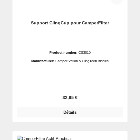
Support ClingCup pour CamperFilter
Product number:
CS3010
Manufacturer:
CamperStation & ClingTech Bionics
Prix régulier :
32,95 €
Détails