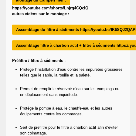
Montage du CamperFilter :
https://youtube.com/shorts/Lnjrg4CQclQ
autres vidéos sur le montage :
Assemblage du filtre à sédiments https://youtu.be/fK6SQJ2QAP
Assemblage filtre à charbon actif + filtre à sédiments https:/
Préfiltre / filtre à sédiments :
Protège l’installation d’eau contre les impuretés grossières
telles que le sable, la rouille et la saleté.
Permet de remplir le réservoir d’eau sur les campings ou
en déplacement sans inquiétude.
Protège la pompe à eau, le chauffe-eau et les autres
équipements contre les dommages.
Sert de préfiltre pour le filtre à charbon actif afin d’éviter
son colmatage.