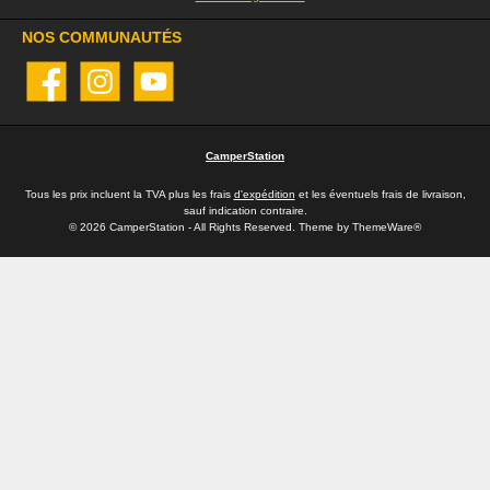
NOS COMMUNAUTÉS
Facebook
Instagram
YouTube
CamperStation
Tous les prix incluent la TVA plus les frais
d'expédition
et les éventuels frais de livraison,
sauf indication contraire.
© 2026 CamperStation - All Rights Reserved. Theme by
ThemeWare®