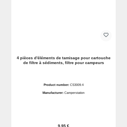
4 pièces d'éléments de tamisage pour cartouche
de filtre à sédiments, filtre pour campeurs
Product number:
CS3009.4
Manufacturer:
Camperstation
Prix régulier :
9,95 €