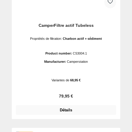
CamperFiltre actif Tubeless
Propriétés de filtration:
Charbon actif + sédiment
Product number:
CS3004.1
Manufacturer:
Camperstation
Variantes de
68,95 €
Prix régulier :
79,95 €
Détails