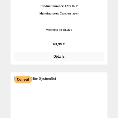
Product number:
CS3002.2
Manufacturer:
Camperstation
Variantes de
38,95 €
Prix régulier :
49,95 €
Détails
Conseil