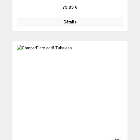
Prix régulier :
79,95 €
Détails