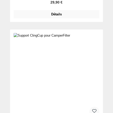
Prix régulier :
29,90 €
Détails