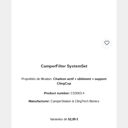
CamperFilter SystemSet
Propriétés de filtration:
Charbon actif + sédiment + support
ClingCup
Product number:
CS3003.4
Manufacturer:
CamperStation & ClingTech Bionics
Variantes de
52,95 €