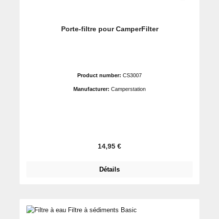
Porte-filtre pour CamperFilter
Product number:
CS3007
Manufacturer:
Camperstation
Prix régulier :
14,95 €
Détails