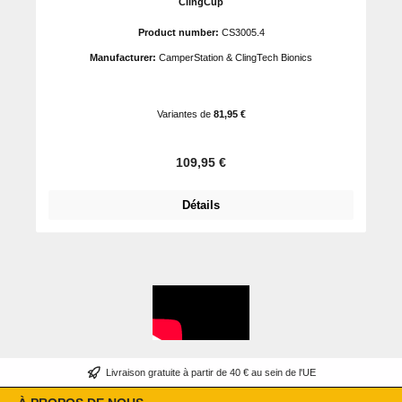
ClingCup
Product number:
CS3005.4
Manufacturer:
CamperStation & ClingTech Bionics
Variantes de
81,95 €
Prix régulier :
109,95 €
Détails
Livraison gratuite à partir de 40 € au sein de l'UE