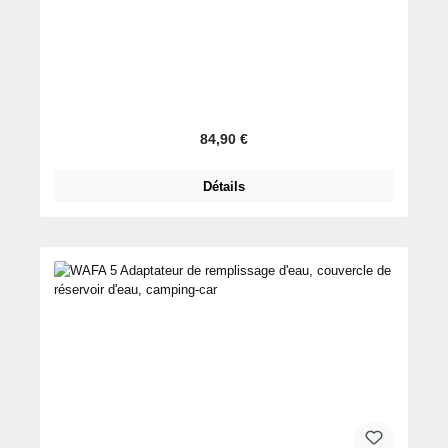
Prix régulier :
84,90 €
Détails