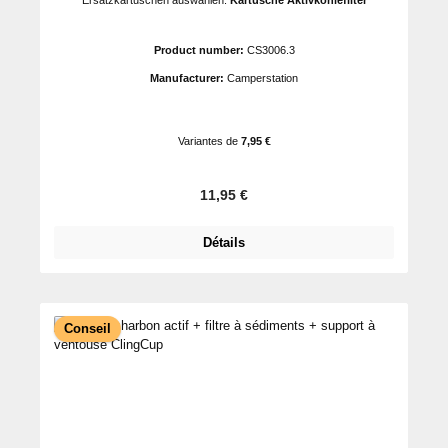
Ersatzkartuschen auswählen:
Kartusche Aktivkohlefilter
Product number:
CS3006.3
Manufacturer:
Camperstation
Variantes de
7,95 €
Prix régulier :
11,95 €
Détails
Conseil