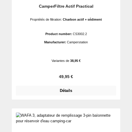
Note moyenne de 5 sur 5 étoiles
CamperFiltre Actif Practical
Propriétés de filtration:
Charbon actif + sédiment
Product number:
CS3002.2
Manufacturer:
Camperstation
Variantes de
38,95 €
Prix régulier :
49,95 €
Détails