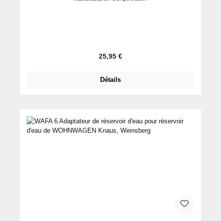
Prix régulier :
25,95 €
Détails