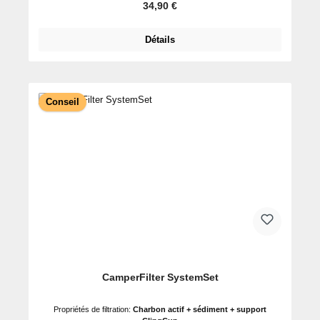
Prix régulier :
34,90 €
Détails
Conseil
CamperFilter SystemSet
Propriétés de filtration:
Charbon actif + sédiment + support