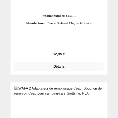
Product number:
CS3010
Manufacturer:
CamperStation & ClingTech Bionics
Prix régulier :
32,95 €
Détails