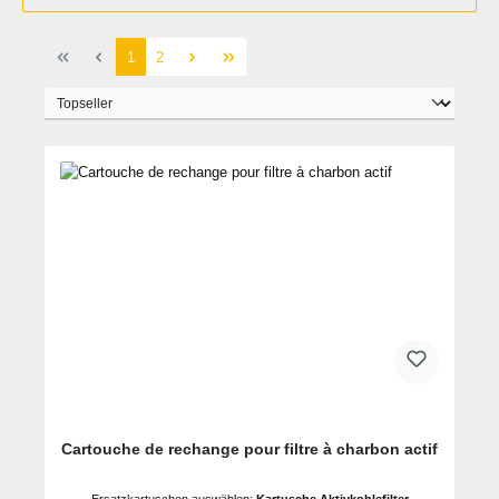
Page
Page
1
2
Cartouche de rechange pour filtre à charbon actif