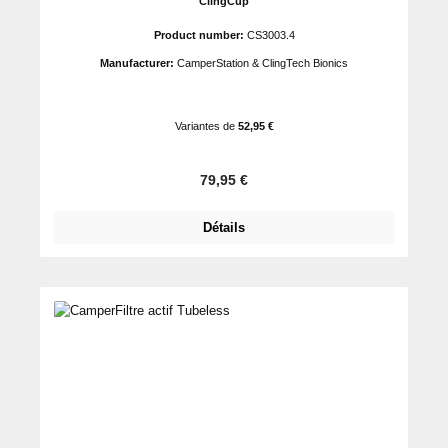
ClingCup
Product number:
CS3003.4
Manufacturer:
CamperStation & ClingTech Bionics
Variantes de
52,95 €
Prix régulier :
79,95 €
Détails