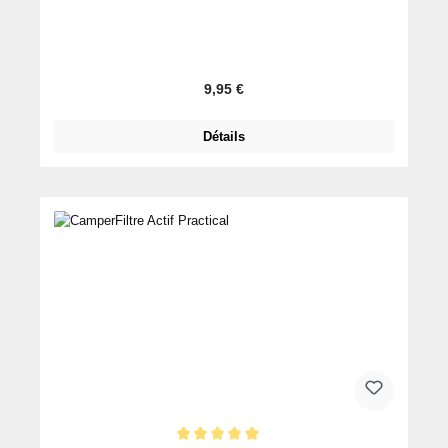
Prix régulier :
9,95 €
Détails