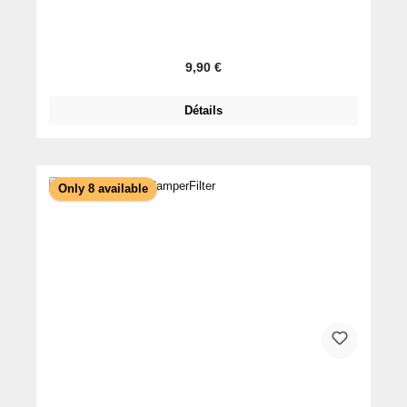
Prix régulier :
9,90 €
Détails
Only 8 available