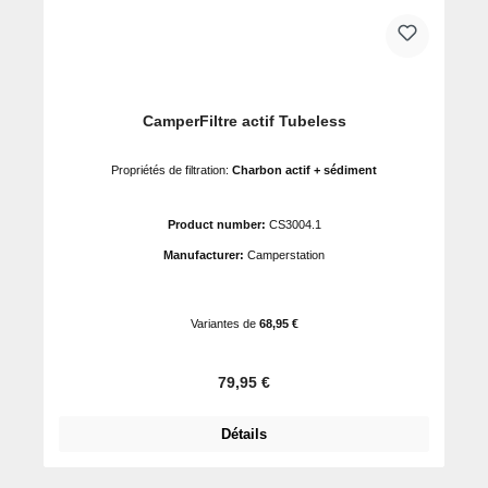
CamperFiltre actif Tubeless
Propriétés de filtration:
Charbon actif + sédiment
Product number:
CS3004.1
Manufacturer:
Camperstation
Variantes de
68,95 €
Prix régulier :
79,95 €
Détails