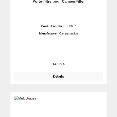
Porte-filtre pour CamperFilter
Product number:
CS3007
Manufacturer:
Camperstation
Prix régulier :
14,95 €
Détails