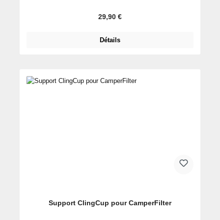
Prix régulier :
29,90 €
Détails
Support ClingCup pour CamperFilter