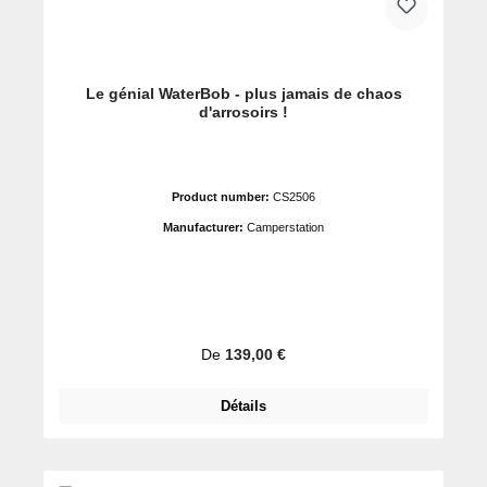
Le génial WaterBob - plus jamais de chaos
d'arrosoirs !
Product number:
CS2506
Manufacturer:
Camperstation
Prix régulier :
De
139,00 €
Détails