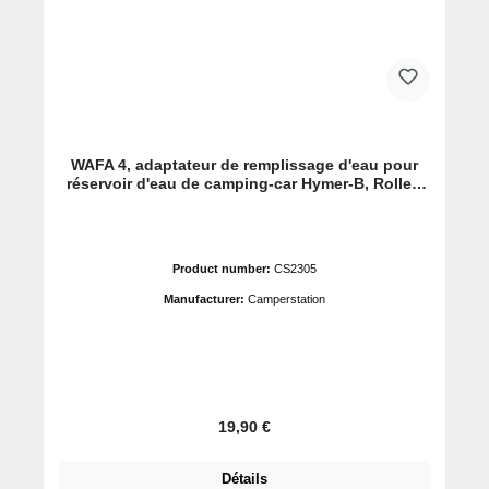
WAFA 4, adaptateur de remplissage d'eau pour
réservoir d'eau de camping-car Hymer-B, Roller-
Team, Mobilvetta, etc.
Product number:
CS2305
Manufacturer:
Camperstation
Prix régulier :
19,90 €
Détails