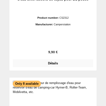
Product number:
CS2312
Manufacturer:
Camperstation
Prix régulier :
9,90 €
Détails
Only 8 available