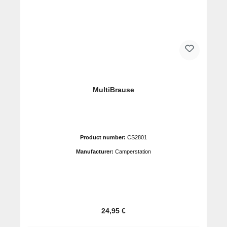
MultiBrause
Product number:
CS2801
Manufacturer:
Camperstation
Prix régulier :
24,95 €