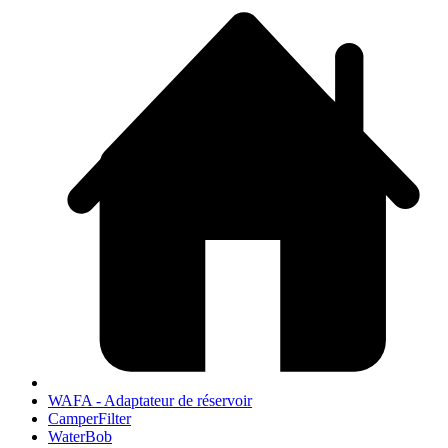
WAFA - Adaptateur de réservoir
CamperFilter
WaterBob