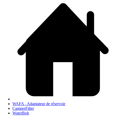
WAFA - Adaptateur de réservoir
CamperFilter
WaterBob