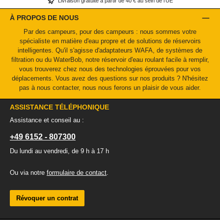
Livraison gratuite à partir de 40 € au sein de l'UE
À PROPOS DE NOUS
Par des campeurs, pour des campeurs : nous sommes votre
spécialiste en matière d'eau propre et de solutions de réservoirs
intelligentes. Qu'il s'agisse d'adaptateurs WAFA, de systèmes de
filtration ou du WaterBob, notre réservoir d'eau roulant facile à remplir,
vous trouverez chez nous des technologies éprouvées pour vos
déplacements. Vous avez des questions sur nos produits ? N'hésitez
pas à nous contacter, nous nous ferons un plaisir de vous aider.
ASSISTANCE TÉLÉPHONIQUE
Assistance et conseil au :
+49 6152 - 807300
Du lundi au vendredi, de 9 h à 17 h
Ou via notre
formulaire de contact
.
Révoquer un contrat