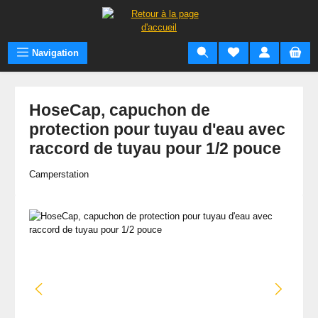
Passer au contenu principal
Navigation
HoseCap, capuchon de
protection pour tuyau d'eau avec
raccord de tuyau pour 1/2 pouce
Camperstation
Ignorer la galerie d'images