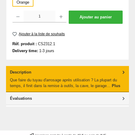
Orange
Quantité de produit : Entrez la quantité souhaitée ou utilisez les boutons pour augmen
Ajouter au panier
Ajouter à la liste de souhaits
Réf. produit :
CS2312.1
Delivery time:
1-3 jours
Description
Que faire du tuyau d'arrosage après utilisation ? La plupart du
temps, il finit dans la remise à outils, la cave, le garage…
Plus
Évaluations